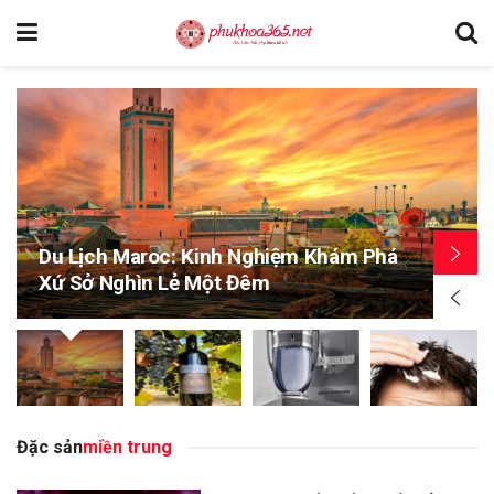
Du Lịch Maroc: Kinh Nghiệm Khám Phá
Xứ Sở Nghìn Lẻ Một Đêm
Đặc sản
miền trung